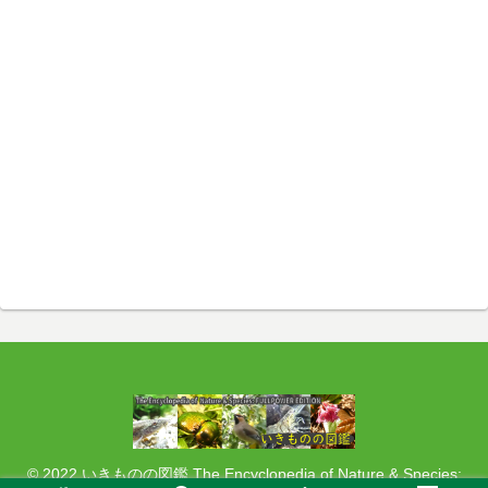
© 2022 いきものの図鑑 The Encyclopedia of Nature & Species: