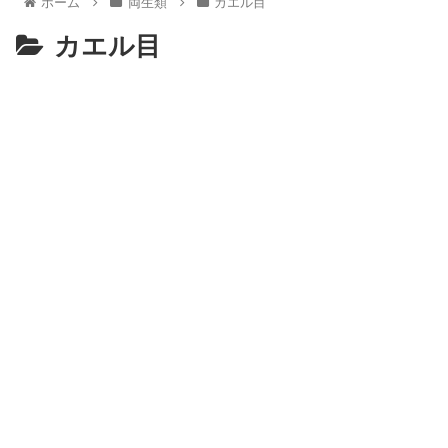
ホーム
両生類
カエル目
カエル目