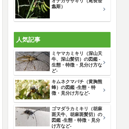
オナガササキリ（尾長笹
螽斯）
人気記事
ミヤマカミキリ（深山天
牛、深山髪切）の図鑑 -
生態・特徴・見分け方な
ど-
キムネクマバチ（黄胸熊
蜂）の図鑑 -生態・特
徴・見分け方など-
ゴマダラカミキリ（胡麻
斑天牛、胡麻斑髪切）の
図鑑 -生態・特徴・見分
け方など-