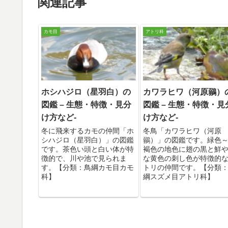
関連記事
カモ目
アトリ科
ホシハジロ（星羽白）の
カワラヒワ（河原鶸）
図鑑 – 生態・特徴・見分
図鑑 – 生態・特徴・見
け方など-
け方など-
冬に飛来するカモの仲間「ホ
冬鳥「カワラヒワ（河原
シハジロ（星羽白）」の図鑑
鶸）」の図鑑です。緑色
です。茶色い頭と白い体が特
褐色の地色に翅の黒と鮮
徴的で、川や池で見られま
な黄色の刺し色が特徴的
す。【分類：鳥綱カモ目カモ
トリの仲間です。【分類
科】
綱スズメ目アトリ科】