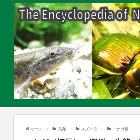
ホーム
鳥類
スズメ目
エナガ科