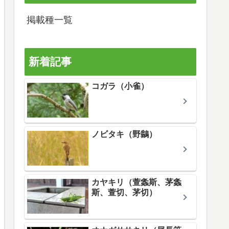
掲載種一覧
新着記事
コガラ（小雀）
ノビタキ（野鶲）
カヤキリ（萱螽斯、茅螽
斯、萱切、茅切）