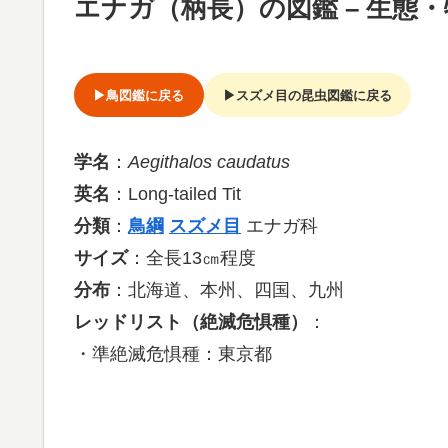
エナガ（柄長）の図鑑 – 生態
▶鳥図鑑に戻る
▶スズメ目の昆虫図鑑に戻る
学名
：
Aegithalos caudatus
英名
：Long-tailed Tit
分類
：
鳥綱
スズメ目
エナガ科
サイズ
：全長13㎝程度
分布
：北海道、本州、四国、九州
レッドリスト（絶滅危惧種）
：
・準絶滅危惧種：東京都