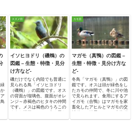
スズメ目
カモ目
の
イソヒヨドリ（磯鵯）の
マガモ（真鴨）の図鑑 –
分
図鑑 – 生態・特徴・見分
生態・特徴・見分け方な
け方など-
ど-
磯だけでなく内陸でも普通に
冬鳥「マガモ（真鴨）」の図
～緑
見られる鳥「イソヒヨドリ
鑑です。オスは頭が緑色をし
やか
（磯鵯）」の図鑑です。オス
たカモの仲間で、冬に川や池
なア
の背面が瑠璃色、腹面がオレ
で見られます。食用にするア
：鳥
ンジ～赤褐色のヒタキの仲間
イガモ（合鴨）はマガモを家
です。メスは褐色のうろこの
畜化したアヒルとマガモの交
ような模様でオスと全く異な
雑種で、結局のところ生物種
る色彩をしています。【分
としてはマガモです。【分
類：鳥綱スズメ目ヒタキ科】
類：鳥綱カモ目カモ科】