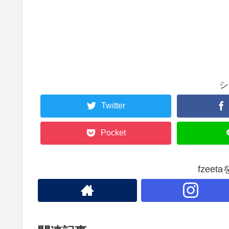
シ
Twitter
Pocket
fzee