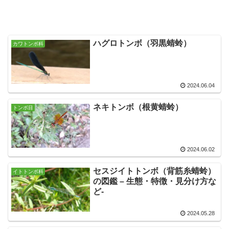
ハグロトンボ（羽黒蜻蛉）
カワトンボ科
2024.06.04
ネキトンボ（根黄蜻蛉）
トンボ目
2024.06.02
セスジイトトンボ（背筋糸蜻蛉）
イトトンボ科
の図鑑 – 生態・特徴・見分け方な
ど-
2024.05.28