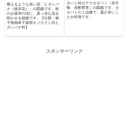
タバミ科のアカカタバミ（赤片
燃えるような赤い花「ヒガンバ
喰、赤酢漿草）の図鑑です。カ
ナ（彼岸花）」の図鑑です。秋
タバミの１品種で、葉が赤いこ
のお彼岸の頃に、真っ赤な花を
とが特徴です。
咲かせる植物です。【分類：被
子植物単子葉類キジカクシ目ヒ
ガンバナ科】
スポンサーリンク