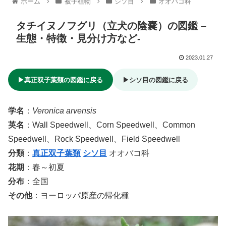
ホーム
被子植物
シソ目
オオバコ科
タチイヌノフグリ（立犬の陰嚢）の図鑑 –
生態・特徴・見分け方など-
2023.01.27
▶真正双子葉類の図鑑に戻る
▶シソ目の図鑑に戻る
学名
：
Veronica arvensis
英名
：Wall Speedwell、Corn Speedwell、Common
Speedwell、Rock Speedwell、Field Speedwell
分類
：
真正双子葉類
シソ目
オオバコ科
花期
：春～初夏
分布
：全国
その他
：ヨーロッパ原産の帰化種