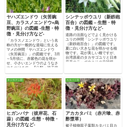
ヤハズエンドウ（矢筈豌
シンテッポウユリ（新鉄砲
豆、カラスノエンドウ=烏
百合）の図鑑 – 生態・特
野豌豆）の図鑑 -生態・特
徴・見分け方など-
徴・見分け方など-
道路の法面などでよく見かける
ユリの仲間「シンテッポウユリ
「カラスノエンドウ」という名
（新鉄砲百合）」の図鑑です。
称の方が一般的な道端に生える
夏に白い大きな花を咲かせる植
マメの仲間「ヤハズエンドウ
物です。花が美しい種ですが、
（矢筈豌豆）」の図鑑です。3月
台湾原産のタカサゴユリと日本
～5月頃に、赤紫色の花を咲か
原産のテッポウユリの交雑種
せ、小さいエンドウのようなさ
で、日本原産のユリ類と交雑し
やをつけます。【分類：被子植
てしまう可能性があるため、生
物双子葉類マメ目マメ科】
態系被害防止外来種リストに掲
載されています。【分類：被子
キジカクシ目
カタバミ目
植物単子葉類ユリ目ユリ科】
ヒガンバナ（彼岸花、石
アカカタバミ（赤片喰、赤
蒜）の図鑑 -生態・特徴・
酢漿草）
見分け方など-
被子植物双子葉類カタバミ目カ