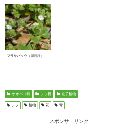
フラサバソウ
（同属種）
オオバコ科
シソ目
被子植物
シソ
植物
花
青
スポンサーリンク