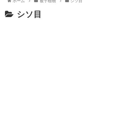
ホーム
被子植物
シソ目
シソ目