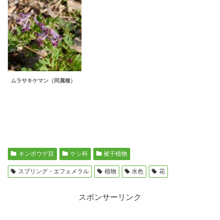
ムラサキケマン（同属種）
キンポウゲ目
ケシ科
被子植物
スプリング・エフェメラル
植物
水色
花
スポンサーリンク