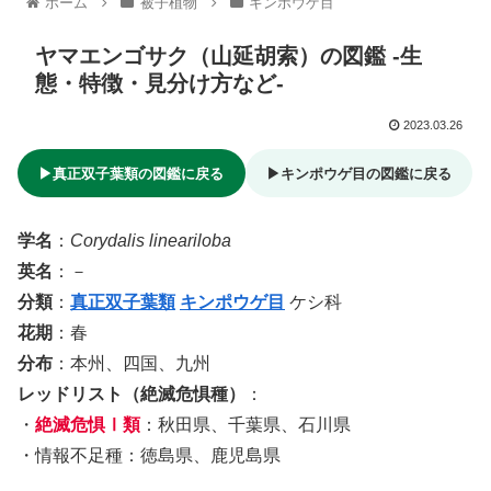
ホーム
被子植物
キンポウゲ目
ヤマエンゴサク（山延胡索）の図鑑 -生
態・特徴・見分け方など-
2023.03.26
▶真正双子葉類の図鑑に戻る
▶キンポウゲ目の図鑑に戻る
学名
：
Corydalis lineariloba
英名
：－
分類
：
真正双子葉類
キンポウゲ目
ケシ科
花期
：春
分布
：本州、四国、九州
レッドリスト（絶滅危惧種）
：
・
絶滅危惧Ⅰ類
：秋田県、千葉県、石川県
・情報不足種：徳島県、鹿児島県