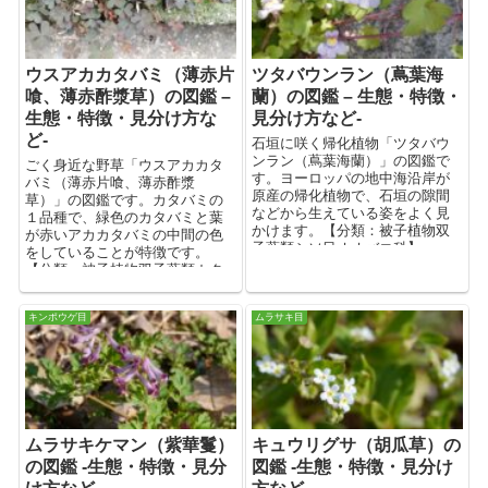
ウスアカカタバミ（薄赤片
ツタバウンラン（蔦葉海
喰、薄赤酢漿草）の図鑑 –
蘭）の図鑑 – 生態・特徴・
生態・特徴・見分け方な
見分け方など-
ど-
石垣に咲く帰化植物「ツタバウ
ンラン（蔦葉海蘭）」の図鑑で
ごく身近な野草「ウスアカカタ
す。ヨーロッパの地中海沿岸が
バミ（薄赤片喰、薄赤酢漿
原産の帰化植物で、石垣の隙間
草）」の図鑑です。カタバミの
などから生えている姿をよく見
１品種で、緑色のカタバミと葉
かけます。【分類：被子植物双
が赤いアカカタバミの中間の色
子葉類シソ目オオバコ科】
をしていることが特徴です。
【分類：被子植物双子葉類カタ
バミ目カタバミ科】
キンポウゲ目
ムラサキ目
ムラサキケマン（紫華鬘）
キュウリグサ（胡瓜草）の
の図鑑 -生態・特徴・見分
図鑑 -生態・特徴・見分け