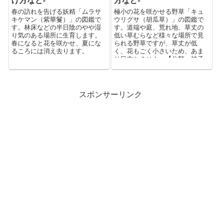
け方など-
方など-
春の訪れを告げる妖精「ムラサ
極小の花を咲かせる野草「キュ
キケマン（紫華鬘）」の図鑑で
ウリグサ（胡瓜草）」の図鑑で
す。林床などの半日陰のやや湿
す。道端や庭、荒れ地、草丈の
り気のある場所に生育します。
低い草むらなど様々な場所で見
春になると花を咲かせ、夏にな
られる野草ですが、草丈が低
るころには消え去ります。
く、花もごく小さいため、あま
り目立ちません。【分類：被子
植物双子葉類ムラサキ目ムラサ
キ科】
スポンサーリンク