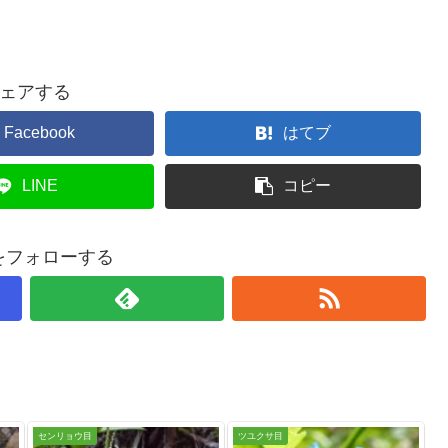
ェアする
Facebook
はてブ
LINE
コピー
taをフォローする
センリョウ目
ツユクサ目