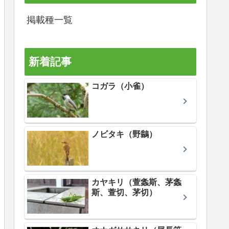
掲載種一覧
新着記事
コガラ（小雀）
ノビタキ（野鶲）
カヤキリ（萱螽斯、茅螽
斯、萱切、茅切）