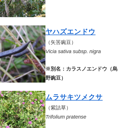
ヤハズエンドウ
（矢筈豌豆）
Vicia sativa
subsp.
nigra
※別名：カラスノエンドウ（烏
野豌豆）
ムラサキツメクサ
（紫詰草）
Trifolium pratense