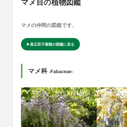
マメ目の植物図鑑
マメの仲間の図鑑です。
▶真正双子葉類の図鑑に戻る
マメ科
-Fabaceae-