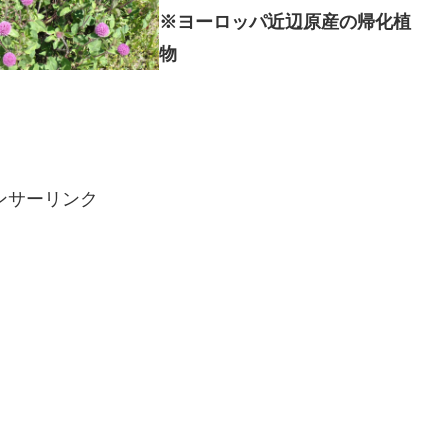
※ヨーロッパ近辺原産の帰化植
物
ンサーリンク