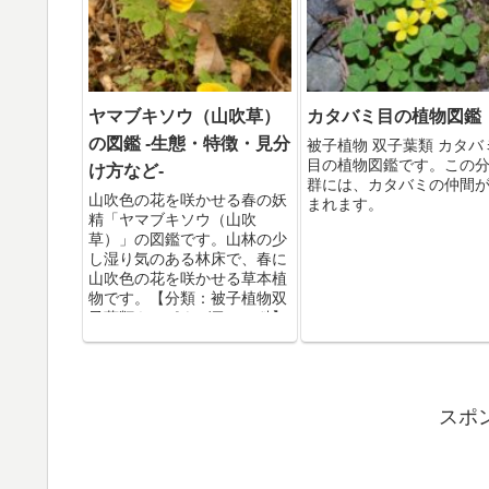
ヤマブキソウ（山吹草）
カタバミ目の植物図鑑
の図鑑 -生態・特徴・見分
被子植物 双子葉類 カタバ
目の植物図鑑です。この
け方など-
群には、カタバミの仲間
山吹色の花を咲かせる春の妖
まれます。
精「ヤマブキソウ（山吹
草）」の図鑑です。山林の少
し湿り気のある林床で、春に
山吹色の花を咲かせる草本植
物です。【分類：被子植物双
子葉類キンポウゲ目ケシ科】
スポ