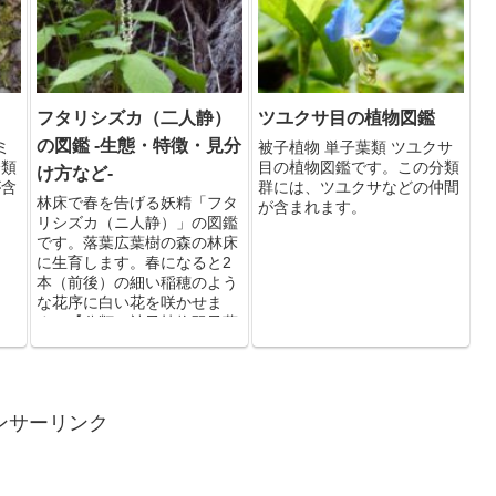
フタリシズカ（二人静）
ツユクサ目の植物図鑑
の図鑑 -生態・特徴・見分
ミ
被子植物 単子葉類 ツユクサ
分類
目の植物図鑑です。この分類
け方など-
が含
群には、ツユクサなどの仲間
林床で春を告げる妖精「フタ
が含まれます。
リシズカ（ニ人静）」の図鑑
です。落葉広葉樹の森の林床
に生育します。春になると2
本（前後）の細い稲穂のよう
な花序に白い花を咲かせま
す。【分類：被子植物双子葉
類センリョウ目センリョウ
科】
ンサーリンク