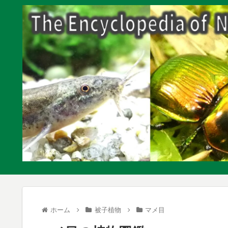
ホーム
被子植物
マメ目