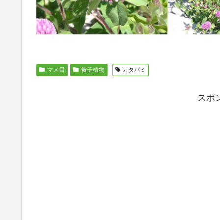
マメ目
被子植物
カタバミ
スポ