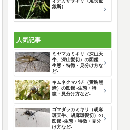
オナガササキリ（尾長笹
螽斯）
人気記事
ミヤマカミキリ（深山天
牛、深山髪切）の図鑑 -
生態・特徴・見分け方な
ど-
キムネクマバチ（黄胸熊
蜂）の図鑑 -生態・特
徴・見分け方など-
ゴマダラカミキリ（胡麻
斑天牛、胡麻斑髪切）の
図鑑 -生態・特徴・見分
け方など-