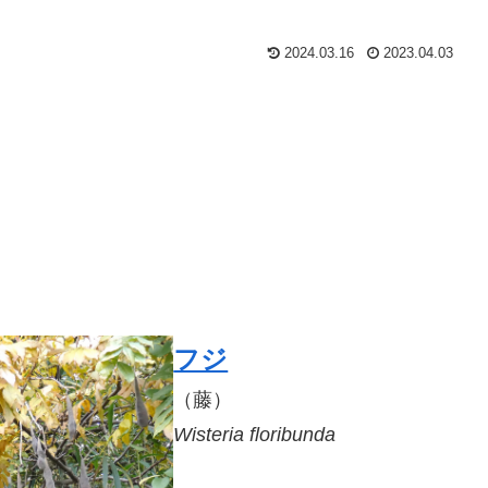
2024.03.16
2023.04.03
フジ
（藤）
Wisteria floribunda