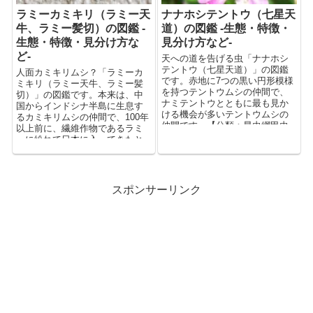
ラミーカミキリ（ラミー天
ナナホシテントウ（七星天
牛、ラミー髪切）の図鑑 -
道）の図鑑 -生態・特徴・
生態・特徴・見分け方な
見分け方など-
ど-
天への道を告げる虫「ナナホシ
テントウ（七星天道）」の図鑑
人面カミキリムシ？「ラミーカ
です。赤地に7つの黒い円形模様
ミキリ（ラミー天牛、ラミー髪
を持つテントウムシの仲間で、
切）」の図鑑です。本来は、中
ナミテントウとともに最も見か
国からインドシナ半島に生息す
ける機会が多いテントウムシの
るカミキリムシの仲間で、100年
仲間です。【分類：昆虫綱甲虫
以上前に、繊維作物であるラミ
目テントウムシ科】
ーに紛れて日本に入ってきたと
言われています。今では、東海
地方以南に広く分布していま
す。【分類：昆虫綱甲虫目カミ
キリムシ科】
スポンサーリンク