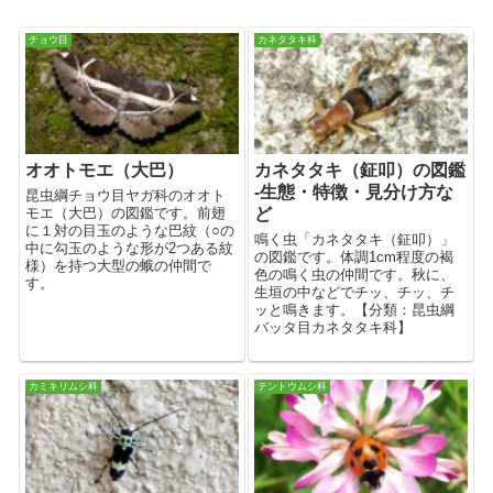
チョウ目
カネタタキ科
オオトモエ（大巴）
カネタタキ（鉦叩）の図鑑
-生態・特徴・見分け方な
昆虫綱チョウ目ヤガ科のオオト
モエ（大巴）の図鑑です。前翅
ど
に１対の目玉のような巴紋（○の
鳴く虫「カネタタキ（鉦叩）」
中に勾玉のような形が2つある紋
の図鑑です。体調1cm程度の褐
様）を持つ大型の蛾の仲間で
色の鳴く虫の仲間です。秋に、
す。
生垣の中などでチッ、チッ、チ
ッと鳴きます。【分類：昆虫綱
バッタ目カネタタキ科】
カミキリムシ科
テントウムシ科