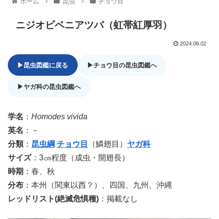
ホーム
昆虫
チョウ目
ニジオビベニアツバ（虹帯紅厚羽）
2024.06.02
▶昆虫図鑑に戻る
▶チョウ目の昆虫図鑑へ
▶ヤガ科の昆虫図鑑へ
学名
：
Homodes vivida
英名
：－
分類
：
昆虫綱
チョウ目
（鱗翅目）
ヤガ科
サイズ
：3㎝程度（成虫・開翅長）
時期
：春、秋
分布
：本州（関東以西？）、四国、九州、沖縄
レッドリスト(絶滅危惧種)
：掲載なし