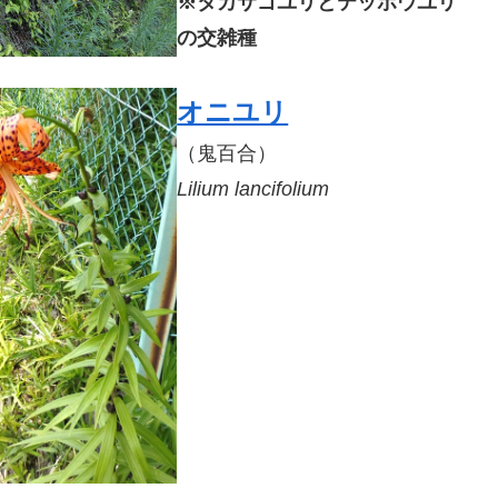
※タカサゴユリとテッポウユリ
の交雑種
オニユリ
（鬼百合）
Lilium lancifolium