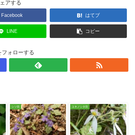
ェアする
Facebook
はてブ
LINE
コピー
taをフォローする
シソ目
ユキノシタ目