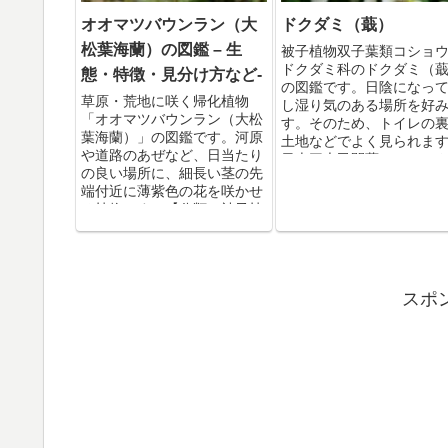
オオマツバウンラン（大
ドクダミ（蕺）
松葉海蘭）の図鑑 – 生
被子植物双子葉類コショ
ドクダミ科のドクダミ（
態・特徴・見分け方など-
の図鑑です。日陰になっ
草原・荒地に咲く帰化植物
し湿り気のある場所を好
「オオマツバウンラン（大松
す。そのため、トイレの
葉海蘭）」の図鑑です。河原
土地などでよく見られま
や道路のあぜなど、日当たり
日本三大民間薬の一つと
の良い場所に、細長い茎の先
ていて、古来から解毒薬
端付近に薄紫色の花を咲かせ
て使用されていたようで
る植物です。【分類：被子植
物双子葉類シソ目オオバコ
科】
スポ