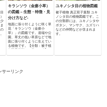
キランソウ（金瘡小草）
ユキノシタ目の植物図鑑
の図鑑 – 生態・特徴・見
ウ目
被子植物 真正双子葉類 ユキ
蕺）
ノシタ目の植物図鑑です。こ
分け方など-
て少
の分類群には、ユキノシタや
地面に張り付くように咲く草
みま
ボタン、マンサク、ユズリハ
花「キランソウ（金瘡小
裏の
などの仲間などが含まれま
草）」の図鑑です。道端や公
す。
す。
園、草丈の低い草原などで地
され
面に張り付くように生えてい
とし
る植物です。【分類：被子植
す。
物双子葉類シソ目シソ科】
ンサーリンク