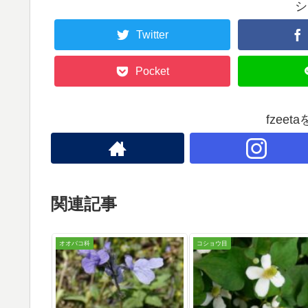
シ
Twitter
Pocket
fzee
関連記事
オオバコ科
コショウ目