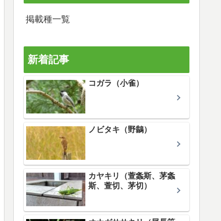
掲載種一覧
新着記事
コガラ（小雀）
ノビタキ（野鶲）
カヤキリ（萱螽斯、茅螽
斯、萱切、茅切）