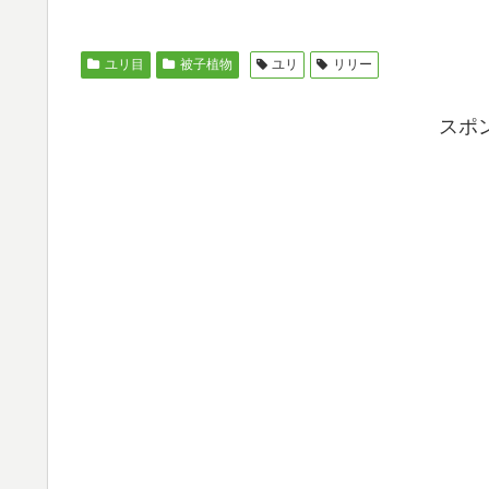
ユリ目
被子植物
ユリ
リリー
スポ