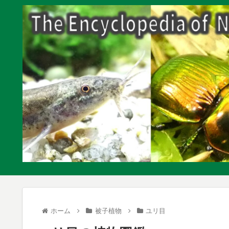
ホーム
被子植物
ユリ目