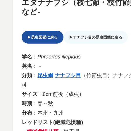
エダナナフシ（枝七節・枝竹節
など-
▶昆虫図鑑に戻る
▶ナナフシ目の昆虫図鑑に戻る
学名
：
Phraortes illepidus
英名
：－
分類
：
昆虫綱
ナナフシ目
（竹節虫目）ナナフ
科
サイズ
：8cm前後（成虫）
時期
：春～秋
分布
：本州・九州
レッドリスト(絶滅危惧種)