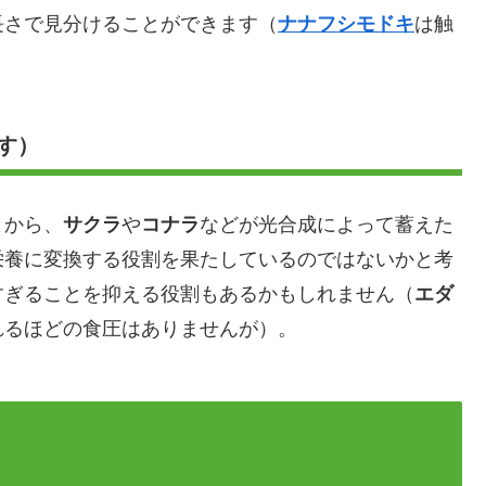
長さで見分けることができます（
ナナフシモドキ
は触
す）
とから、
サクラ
や
コナラ
などが光合成によって蓄えた
栄養に変換する役割を果たしているのではないかと考
すぎることを抑える役割もあるかもしれません（
エダ
れるほどの食圧はありませんが）。