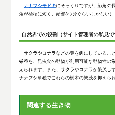
ナナフシモドキ
にそっくりですが、触角の
角が極端に短く、頭部3つ分ぐらいしかない）
自然界での役割（サイト管理者の私見で
サクラ
や
コナラ
などの葉を餌にしているこ
栄養を、昆虫食の動物が利用可能な動物性の
えられます。また、
サクラ
や
コナラ
が繁茂し
ナナフシ
単独でこれらの樹木の繁茂を抑えら
関連する生き物