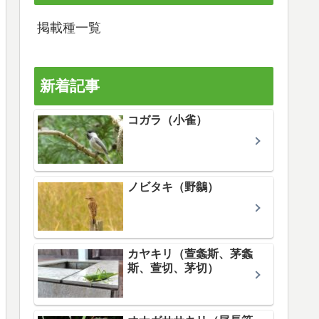
掲載種一覧
新着記事
コガラ（小雀）
ノビタキ（野鶲）
カヤキリ（萱螽斯、茅螽
斯、萱切、茅切）