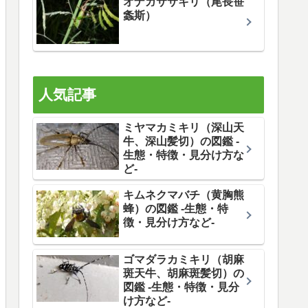
オナガササキリ（尾長笹
螽斯）
人気記事
ミヤマカミキリ（深山天
牛、深山髪切）の図鑑 -
生態・特徴・見分け方な
ど-
キムネクマバチ（黄胸熊
蜂）の図鑑 -生態・特
徴・見分け方など-
ゴマダラカミキリ（胡麻
斑天牛、胡麻斑髪切）の
図鑑 -生態・特徴・見分
け方など-