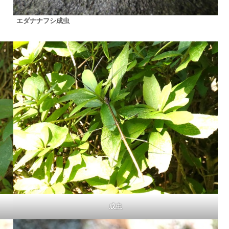
エダナナフシ成虫
成虫