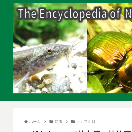
ホーム
昆虫
ナナフシ目