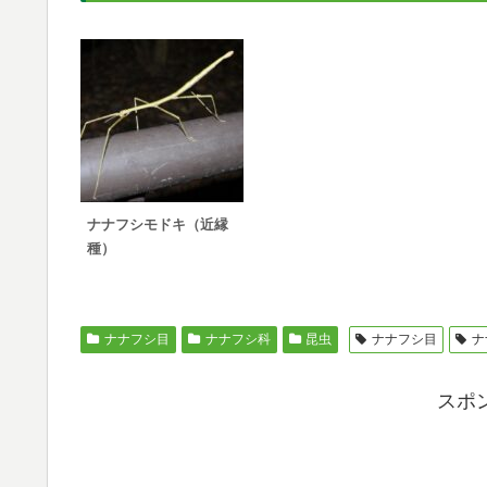
ナナフシモドキ（近縁
種）
ナナフシ目
ナナフシ科
昆虫
ナナフシ目
ナ
スポ