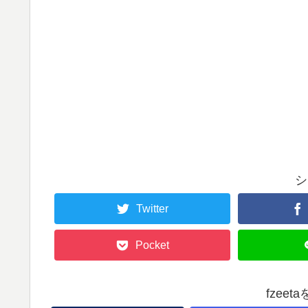
シ
Twitter
Pocket
fzee