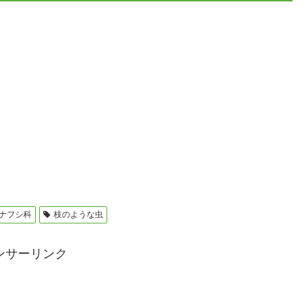
ナフシ科
枝のような虫
ンサーリンク