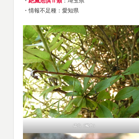
・
絶滅危惧Ⅱ類
：埼玉県
・情報不足種：愛知県
成虫（褐色）