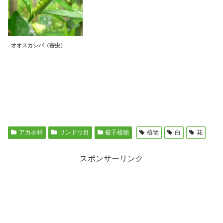
オオスカシバ（害虫）
アカネ科
リンドウ目
被子植物
植物
白
花
スポンサーリンク