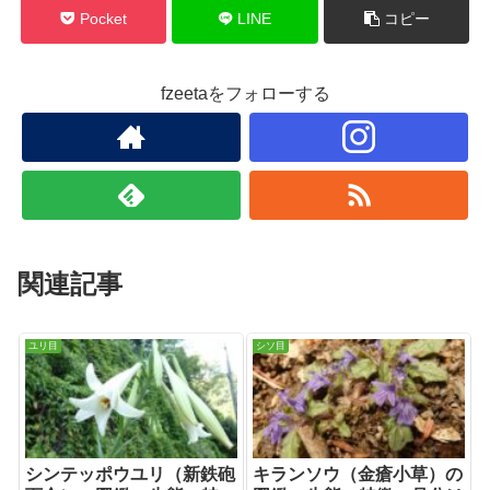
Pocket
LINE
コピー
fzeetaをフォローする
関連記事
ユリ目
シソ目
シンテッポウユリ（新鉄砲
キランソウ（金瘡小草）の