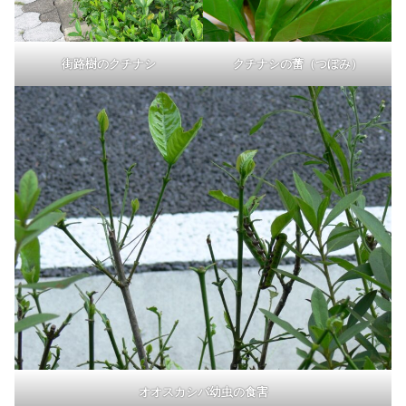
クチナシの蕾（つぼみ）
街路樹のクチナシ
オオスカシバ幼虫の食害