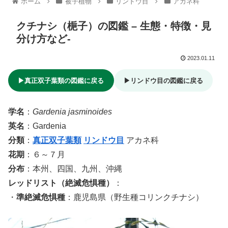
ホーム
被子植物
リンドウ目
アカネ科
クチナシ（梔子）の図鑑 – 生態・特徴・見
分け方など-
2023.01.11
▶真正双子葉類の図鑑に戻る
▶リンドウ目の図鑑に戻る
学名
：
Gardenia jasminoides
英名
：Gardenia
分類
：
真正双子葉類
リンドウ目
アカネ科
花期
：６～７月
分布
：本州、四国、九州、沖縄
レッドリスト（絶滅危惧種）
：
・
準絶滅危惧種
：鹿児島県（野生種コリンクチナシ）