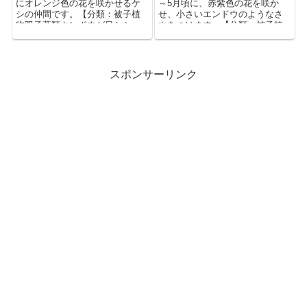
にオレンジ色の花を咲かせるケ
～5月頃に、赤紫色の花を咲か
シの仲間です。【分類：被子植
せ、小さいエンドウのようなさ
物双子葉類キンポウゲ目ケシ
やをつけます。【分類：被子植
科】
物双子葉類マメ目マメ科】
スポンサーリンク