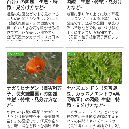
百合）の図鑑 – 生態・特
図鑑 – 生態・特徴・見分け
徴・見分け方など-
方など-
道路の法面などでよく見かける
地面に張り付くように咲く草花
ユリの仲間「シンテッポウユリ
「キランソウ（金瘡小草）」の
（新鉄砲百合）」の図鑑です。
図鑑です。道端や公園、草丈の
夏に白い大きな花を咲かせる植
低い草原などで地面に張り付く
物です。花が美しい種ですが、
ように生えている植物です。
台湾原産のタカサゴユリと日本
【分類：被子植物双子葉類シソ
原産のテッポウユリの交雑種
目シソ科】
で、日本原産のユリ類と交雑し
てしまう可能性があるため、生
キンポウゲ目
マメ目
態系被害防止外来種リストに掲
載されています。【分類：被子
植物単子葉類ユリ目ユリ科】
ナガミヒナゲシ（長実雛芥
ヤハズエンドウ（矢筈豌
子、長実雛罌粟）の図鑑 -
豆、カラスノエンドウ=烏
生態・特徴・見分け方な
野豌豆）の図鑑 -生態・特
ど-
徴・見分け方など-
かわいいお花の毒草「ナガミヒ
「カラスノエンドウ」という名
ナゲシ（長実雛芥子、長実雛罌
称の方が一般的な道端に生える
粟）」の図鑑です。河原や空き
マメの仲間「ヤハズエンドウ
地、畔、庭など様々な場所で春
（矢筈豌豆）」の図鑑です。3月