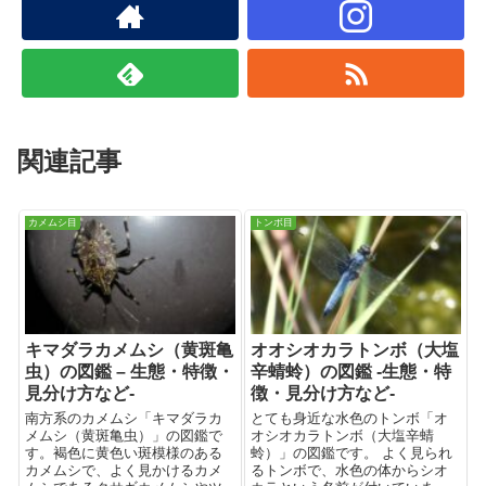
関連記事
カメムシ目
トンボ目
キマダラカメムシ（黄斑亀
オオシオカラトンボ（大塩
虫）の図鑑 – 生態・特徴・
辛蜻蛉）の図鑑 -生態・特
見分け方など-
徴・見分け方など-
南方系のカメムシ「キマダラカ
とても身近な水色のトンボ「オ
メムシ（黄斑亀虫）」の図鑑で
オシオカラトンボ（大塩辛蜻
す。褐色に黄色い斑模様のある
蛉）」の図鑑です。 よく見られ
カメムシで、よく見かけるカメ
るトンボで、水色の体からシオ