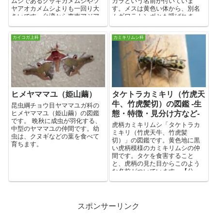
ムシであるクサギカメムシやツ
カラという名前が付いていま
ヤアオカメムシよりも一回り大
す。メスは黄色い体から、別名
きいです。台湾から東南アジア
ムギワラトンボとも呼ばれま
原産の帰化種で、2020年頃には
す。【分類：昆虫綱トンボ目ト
関東より北へも分布が広がって
ンボ科】
カイコガ上科
カミキリムシ科
いるようです。【分類：昆虫綱
カメムシ目カメムシ科】
ヒメヤママユ（姫山繭）
タケトラカミキリ（竹虎天
牛、竹虎髪切）の図鑑 -生
昆虫綱チョウ目ヤママユガ科の
ヒメヤママユ（姫山繭）の図鑑
態・特徴・見分け方など-
です。 晩秋に成虫が羽化する、
虎柄カミキリムシ「タケトラカ
中型のヤママユの仲間です。幼
ミキリ（竹虎天牛、竹虎髪
虫は、クヌギなどの葉を食べて
切）」の図鑑です。黄色地に黒
育ちます。
い虎柄模様のカミキリムシの仲
間です。タケを食害すること
と、虎柄の見た目からこのよう
な名前がついています。【分
類：昆虫綱甲虫目カミキリムシ
科】
スポンサーリンク