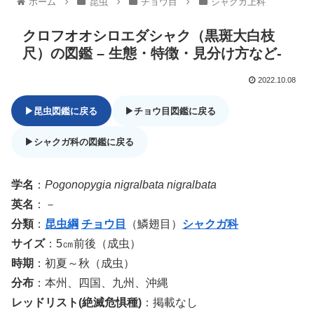
ホーム
昆虫
チョウ目
シャクガ上科
クロフオオシロエダシャク（黒斑大白枝
尺）の図鑑 – 生態・特徴・見分け方など-
2022.10.08
▶昆虫図鑑に戻る
▶チョウ目図鑑に戻る
▶シャクガ科の図鑑に戻る
学名
：
Pogonopygia nigralbata nigralbata
英名
：－
分類
：
昆虫綱
チョウ目
（鱗翅目）
シャクガ科
サイズ
：5㎝前後（成虫）
時期
：初夏～秋（成虫）
分布
：本州、四国、九州、沖縄
レッドリスト(絶滅危惧種)
：掲載なし