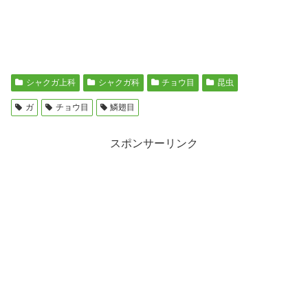
シャクガ上科
シャクガ科
チョウ目
昆虫
ガ
チョウ目
鱗翅目
スポンサーリンク