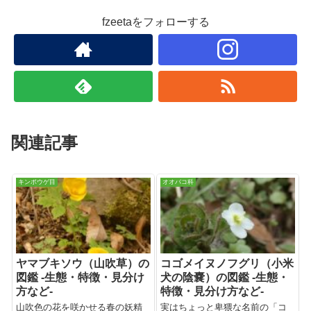
fzeetaをフォローする
関連記事
キンポウゲ目
オオバコ科
ヤマブキソウ（山吹草）の
コゴメイヌノフグリ（小米
図鑑 -生態・特徴・見分け
犬の陰嚢）の図鑑 -生態・
方など-
特徴・見分け方など-
山吹色の花を咲かせる春の妖精
実はちょっと卑猥な名前の「コ