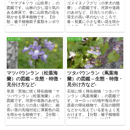
「ヤマブキソウ（山吹草）」の
ゴメイヌノフグリ（小米犬の陰
図鑑です。山林の少し湿り気の
嚢）」の図鑑です。河原や道路
ある林床で、春に山吹色の花を
のあぜなど、日当たりの良い、
咲かせる草本植物です。【分
背丈の高い草のないところで、
類：被子植物双子葉類キンポウ
春～初夏に小さな青い花を咲か
ゲ目ケシ科】
せます。【分類：被子植物双子
葉類シソ目オオバコ科】
オオバコ科
オオバコ科
マツバウンラン（松葉海
ツタバウンラン（蔦葉海
蘭）の図鑑 – 生態・特徴・
蘭）の図鑑 – 生態・特徴・
見分け方など-
見分け方など-
草原・荒地に咲く帰化植物「マ
石垣に咲く帰化植物「ツタバウ
ツバウンラン（松葉海蘭）」の
ンラン（蔦葉海蘭）」の図鑑で
図鑑です。河原や道路のあぜな
す。ヨーロッパの地中海沿岸が
ど、日当たりの良い場所に、細
原産の帰化植物で、石垣の隙間
長い茎の先端付近に薄紫色の花
などから生えている姿をよく見
を咲かせる植物です。【分類：
かけます。【分類：被子植物双
被子植物双子葉類シソ目オオバ
子葉類シソ目オオバコ科】
コ科】