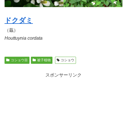
ドクダミ
（蕺）
Houttuynia cordata
コショウ目
被子植物
コショウ
スポンサーリンク