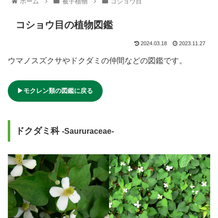
ホーム
被子植物
コショウ目
コショウ目の植物図鑑
2024.03.18
2023.11.27
ウマノスズクサやドクダミの仲間などの図鑑です。
▶モクレン類の図鑑に戻る
ドクダミ科
-Saururaceae-