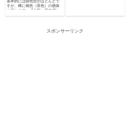
基本的には緑色型がほとんどで
しています。翅が小さいため飛
すが、稀に褐色（茶色）の個体
翔能力はありません。ただし、
も現れます。【分類：昆虫綱カ
長翅型と呼ばれる翅の長い個体
マキリ目カマキリ科】
が稀に現れ、この型の個体は飛
翔能力があります。
スポンサーリンク