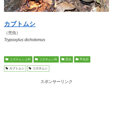
カブトムシ
（兜虫）
Trypoxylus dichotomus
コガネムシ上科
コガネムシ科
昆虫
甲虫目
カブトムシ
コガネムシ
スポンサーリンク