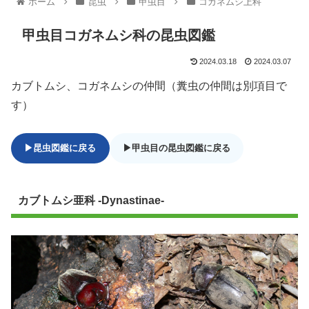
ホーム
昆虫
甲虫目
コガネムシ上科
甲虫目コガネムシ科の昆虫図鑑
2024.03.18
2024.03.07
カブトムシ、コガネムシの仲間（糞虫の仲間は別項目で
す）
▶昆虫図鑑に戻る
▶甲虫目の昆虫図鑑に戻る
カブトムシ亜科
-Dynastinae-