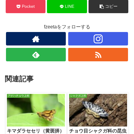
Pocket
LINE
コピー
fzeetaをフォローする
関連記事
アゲハチョウ上科
シャクガ上科
キマダラセセリ（黄斑挵）
チョウ目シャクガ科の昆虫