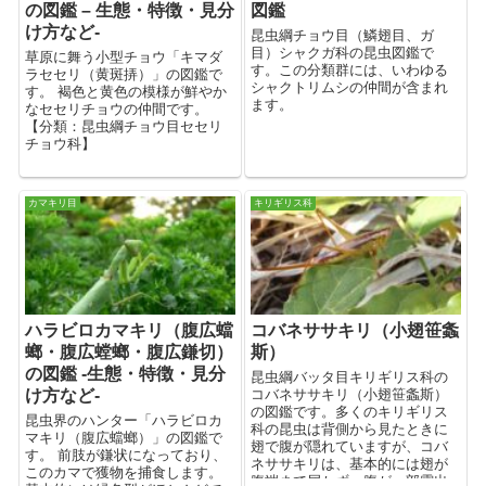
の図鑑 – 生態・特徴・見分
図鑑
け方など-
昆虫綱チョウ目（鱗翅目、ガ
目）シャクガ科の昆虫図鑑で
草原に舞う小型チョウ「キマダ
す。この分類群には、いわゆる
ラセセリ（黄斑挵）」の図鑑で
シャクトリムシの仲間が含まれ
す。 褐色と黄色の模様が鮮やか
ます。
なセセリチョウの仲間です。
【分類：昆虫綱チョウ目セセリ
チョウ科】
カマキリ目
キリギリス科
ハラビロカマキリ（腹広蟷
コバネササキリ（小翅笹螽
螂・腹広螳螂・腹広鎌切）
斯）
の図鑑 -生態・特徴・見分
昆虫綱バッタ目キリギリス科の
け方など-
コバネササキリ（小翅笹螽斯）
の図鑑です。多くのキリギリス
昆虫界のハンター「ハラビロカ
科の昆虫は背側から見たときに
マキリ（腹広蟷螂）」の図鑑で
翅で腹が隠れていますが、コバ
す。 前肢が鎌状になっており、
ネササキリは、基本的には翅が
このカマで獲物を捕食します。
腹端まで届かず、腹が一部露出