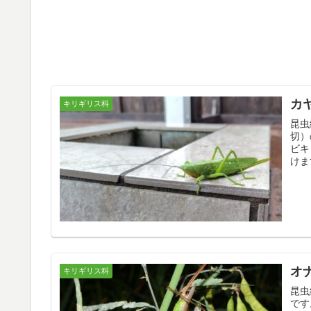
カ
キリギリス科
昆虫
切）
ビキ
けま
オ
キリギリス科
昆虫
です