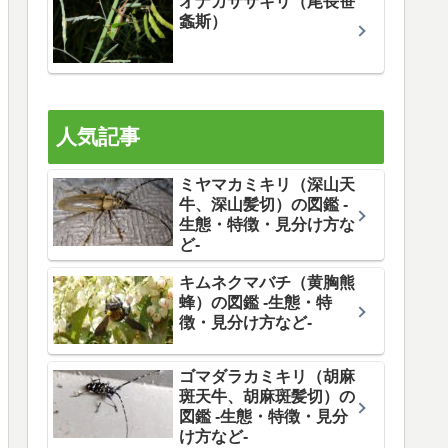
オナガササキリ（尾長笹
螽斯）
人気記事
ミヤマカミキリ（深山天
牛、深山髪切）の図鑑 -
生態・特徴・見分け方な
ど-
キムネクマバチ（黄胸熊
蜂）の図鑑 -生態・特
徴・見分け方など-
ゴマダラカミキリ（胡麻
斑天牛、胡麻斑髪切）の
図鑑 -生態・特徴・見分
け方など-