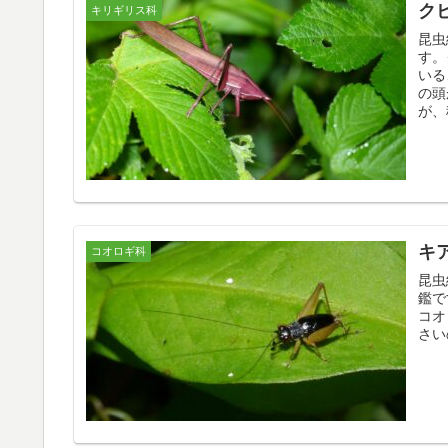
ク
キリギリス科
昆虫
す。
いる
の頭
が、
キ
コオロギ科
昆虫
鑑で
コオ
さい