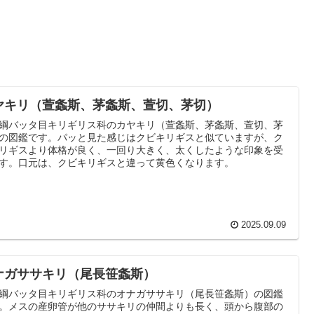
ヤキリ（萱螽斯、茅螽斯、萱切、茅切）
綱バッタ目キリギリス科のカヤキリ（萱螽斯、茅螽斯、萱切、茅
の図鑑です。パッと見た感じはクビキリギスと似ていますが、ク
リギスより体格が良く、一回り大きく、太くしたような印象を受
す。口元は、クビキリギスと違って黄色くなります。
2025.09.09
ナガササキリ（尾長笹螽斯）
綱バッタ目キリギリス科のオナガササキリ（尾長笹螽斯）の図鑑
。メスの産卵管が他のササキリの仲間よりも長く、頭から腹部の