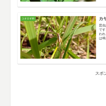
カ
コオロギ科
昆虫
です
われ
は鳴
スポ