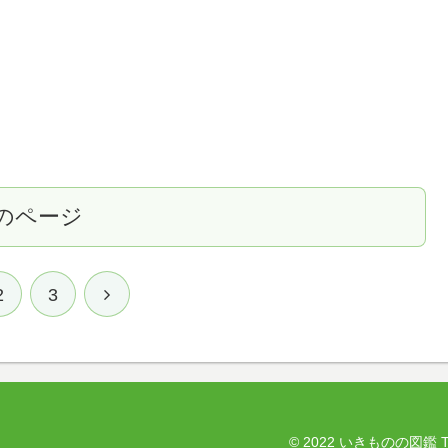
のページ
2
3
© 2022 いきものの図鑑 The E