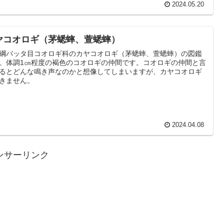
2024.05.20
ヤコオロギ（茅蟋蟀、萱蟋蟀）
綱バッタ目コオロギ科のカヤコオロギ（茅蟋蟀、萱蟋蟀）の図鑑
。体調1㎝程度の褐色のコオロギの仲間です。コオロギの仲間と言
るとどんな鳴き声なのかと想像してしまいますが、カヤコオロギ
きません。
2024.04.08
ンサーリンク