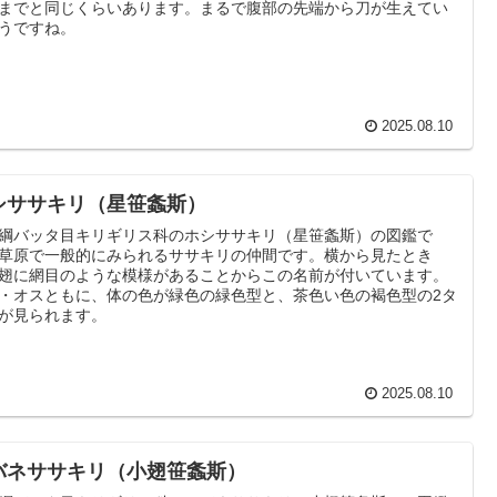
までと同じくらいあります。まるで腹部の先端から刀が生えてい
うですね。
2025.08.10
シササキリ（星笹螽斯）
綱バッタ目キリギリス科のホシササキリ（星笹螽斯）の図鑑で
草原で一般的にみられるササキリの仲間です。横から見たとき
翅に網目のような模様があることからこの名前が付いています。
・オスともに、体の色が緑色の緑色型と、茶色い色の褐色型の2タ
が見られます。
2025.08.10
バネササキリ（小翅笹螽斯）