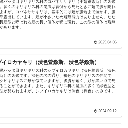
綱バッタ目キリギリス科のコバネササキリ（小翅笹螽斯）の図鑑
。多くのキリギリス科の昆虫は背側から見たときに翅で腹が隠れ
ますが、コバネササキリは、基本的には翅が腹端まで届かず、腹
部露出しています。翅が小さいため飛翔能力はありません。ただ
長翅型と呼ばれる翅の長い個体が稀に現れ、この型の個体は飛翔
があります。
2025.04.06
ブイロカヤキリ（渋色萱螽斯、渋色茅螽斯）
綱バッタ目キリギリス科のシブイロカヤキリ（渋色萱螽斯、渋色
斯）の図鑑です。渋色の名の通り、褐色のキリギリスの仲間で
クビキリギスに形が似ていますが、後脚が短く、顔が黒い点で見
ることができます。また、キリギリス科の昆虫の多くで緑色型と
型が見られますが、シブイロカヤキリは渋色（褐色）のみです。
2024.09.12