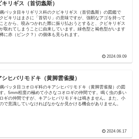
ビキリギス（首切螽斯）
綱バッタ目キリギリス科のクビキリギス（首切螽斯）の図鑑で
クビキリはまさに「首切り」の意味ですが、強靭なアゴを持って
ことから、咬みつかれた際に振り払おうとすると、クビキリギス
が取れてしまうことに由来しています。緑色型と褐色型がいます
稀に赤（ピンク？）の個体も見られます。
2024.09.09
アシヒバリモドキ（黄脚雲雀擬）
綱バッタ目コオロギ科のキアシヒバリモドキ（黄脚雲雀擬）の図
す。5mm程度の極めて小さなコオロギの仲間です。鳴く虫の多い
ロギの仲間ですが、キアシヒバリモドキは鳴きません。また、小
ので意識していなければなかなか見かける機会がありません。
2024.06.17