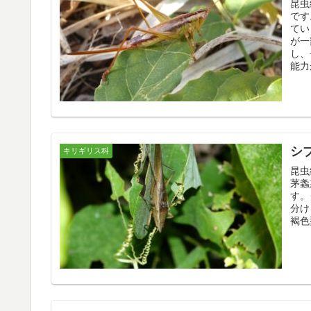
昆虫
です
てい
が一
し、
能力
シ
キリギリス科
昆虫
茅螽
す。
分け
褐色