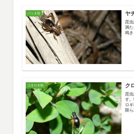
ヤ
バッタ目
昆虫
満た
鳴き
ク
コオロギ科
昆虫
す。
ロギ
限ら