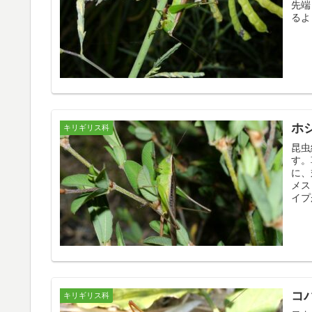
先端
るよ
ホ
キリギリス科
昆虫
す。
に、
メス
イプ
コ
キリギリス科