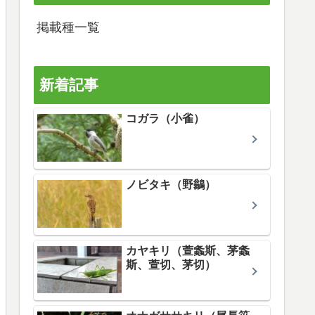
掲載種一覧
新着記事
コガラ（小雀）
ノビタキ（野鶲）
カヤキリ（萱螽斯、茅螽
斯、萱切、茅切）