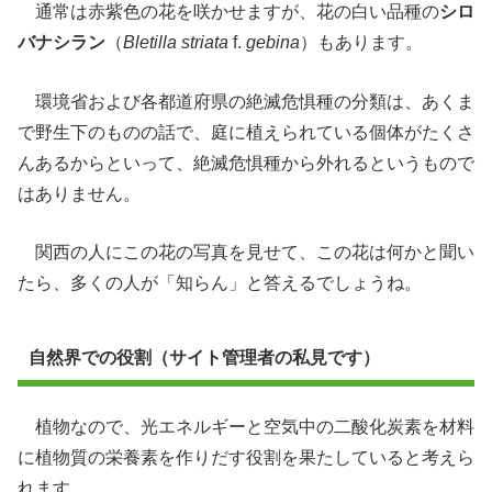
通常は赤紫色の花を咲かせますが、花の白い品種の
シロ
バナシラン
（
Bletilla striata
f.
gebina
）もあります。
環境省および各都道府県の絶滅危惧種の分類は、あくま
で野生下のものの話で、庭に植えられている個体がたくさ
んあるからといって、絶滅危惧種から外れるというもので
はありません。
関西の人にこの花の写真を見せて、この花は何かと聞い
たら、多くの人が「知らん」と答えるでしょうね。
自然界での役割（サイト管理者の私見です）
植物なので、光エネルギーと空気中の二酸化炭素を材料
に植物質の栄養素を作りだす役割を果たしていると考えら
れます。