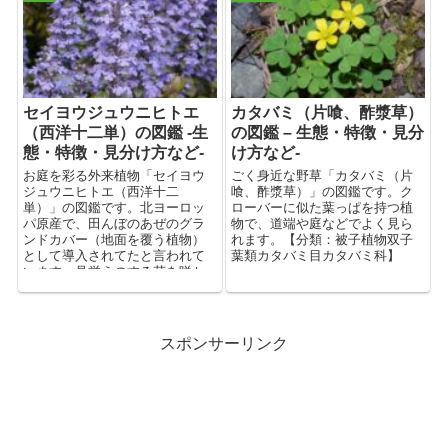
セイヨウジュウニヒトエ
カタバミ（片喰、酢漿草）
（西洋十二単）の図鑑 -生
の図鑑 – 生態・特徴・見分
態・特徴・見分け方など-
け方など-
お庭を彩る外来植物「セイヨウ
ごく身近な野草「カタバミ（片
ジュウニヒトエ（西洋十二
喰、酢漿草）」の図鑑です。ク
単）」の図鑑です。北ヨーロッ
ローバーに似た葉っぱを持つ植
パ原産で、田んぼのあぜのグラ
物で、道端や庭などでよく見ら
ンドカバー（地面を覆う植物）
れます。【分類：被子植物双子
として導入されてたと言われて
葉類カタバミ目カタバミ科】
います。見栄えのする花を咲か
せるので、花壇などでも見かけ
ることが多いです。【分類：被
子植物双子葉類シソ目シソ科】
スポンサーリンク