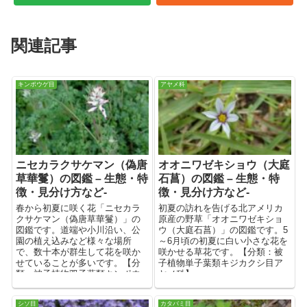
関連記事
キンポウゲ目
アヤメ科
ニセカラクサケマン（偽唐
オオニワゼキショウ（大庭
草華鬘）の図鑑 – 生態・特
石菖）の図鑑 – 生態・特
徴・見分け方など-
徴・見分け方など-
春から初夏に咲く花「ニセカラ
初夏の訪れを告げる北アメリカ
クサケマン（偽唐草華鬘）」の
原産の野草「オオニワゼキショ
図鑑です。道端や小川沿い、公
ウ（大庭石菖）」の図鑑です。5
園の植え込みなど様々な場所
～6月頃の初夏に白い小さな花を
で、数十本が群生して花を咲か
咲かせる草花です。【分類：被
せていることが多いです。【分
子植物単子葉類キジカクシ目ア
類：被子植物双子葉類キンポウ
ヤメ科】
ゲ目ケシ科】
シソ目
カタバミ目