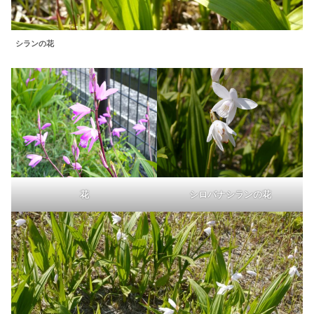
シランの花
花
シロバナシランの花