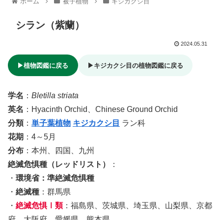
ホーム
被子植物
キジカクシ目
シラン（紫蘭）
2024.05.31
▶植物図鑑に戻る
▶キジカクシ目の植物図鑑に戻る
学名
：
Bletilla striata
英名
：Hyacinth Orchid、Chinese Ground Orchid
分類
：
単子葉植物
キジカクシ目
ラン科
花期
：4～5月
分布
：本州、四国、九州
絶滅危惧種（レッドリスト）
：
・
環境省：準絶滅危惧種
・
絶滅種
：群馬県
・
絶滅危惧Ⅰ類
：福島県、茨城県、埼玉県、山梨県、京都
府、大阪府、愛媛県、熊本県