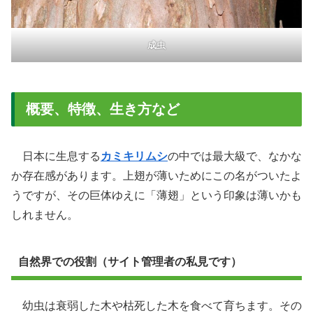
成虫
概要、特徴、生き方など
日本に生息する
カミキリムシ
の中では最大級で、なかな
か存在感があります。上翅が薄いためにこの名がついたよ
うですが、その巨体ゆえに「薄翅」という印象は薄いかも
しれません。
自然界での役割（サイト管理者の私見です）
幼虫は衰弱した木や枯死した木を食べて育ちます。その