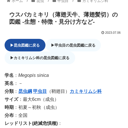
ホーム
昆虫
甲虫目
カミキリムシ科
ウスバカミキリ（薄翅天牛、薄翅髪切）の
図鑑 -生態・特徴・見分け方など-
2023.07.06
▶昆虫図鑑に戻る
▶甲虫目の昆虫図鑑に戻る
▶カミキリムシ科の昆虫図鑑に戻る
学名
：
Megopis sinica
英名
：－
分類
：
昆虫綱
甲虫目
（鞘翅目）
カミキリムシ科
サイズ
：最大6cm（成虫）
時期
：初夏～初秋（成虫）
分布
：全国
レッドリスト(絶滅危惧種)
：