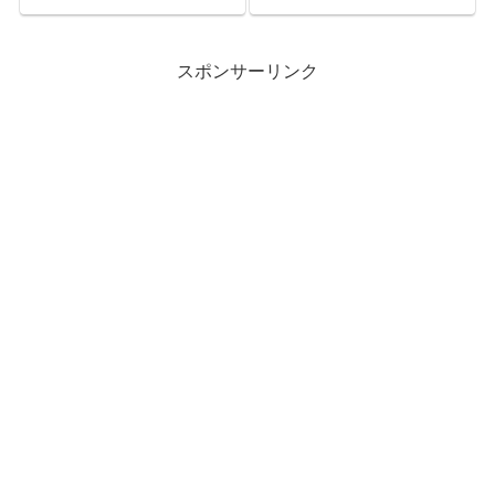
昆虫綱カメムシ目マルカメムシ
虫綱ハサミムシ目クギヌキハサ
科】
ミムシ科】
スポンサーリンク