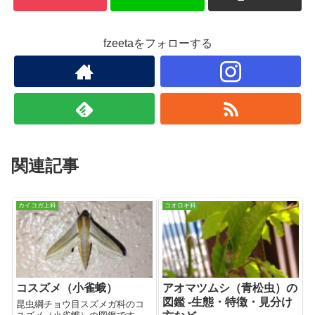
fzeetaをフォローする
関連記事
カイコガ上科
コオロギ科
コスズメ（小雀蛾）
アオマツムシ（青松虫）の
図鑑 -生態・特徴・見分け
昆虫綱チョウ目スズメガ科のコ