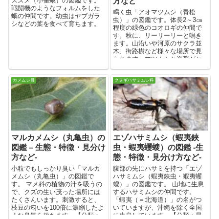
スズメ（小雀蛾）の図鑑です。
方など
戦闘機のようなフォルムをした
鳴く虫「アオマツムシ（青松
蛾の仲間です。幼虫はヤブガラ
虫）」の図鑑です。体長2～3㎝
シなどの葉を食べて育ちます。
程度の緑色のコオロギの仲間で
す。秋に、リーリーリーと鳴き
ます。山沿いや河原のサクラ並
木、街路樹など様々な場所で見
られます。マツムシと姿形がと
ても似ていますが、マツムシの
緑色個体ではなく別種です。
カメムシ目
クヌギハサミムシ科
【分類：昆虫綱バッタ目コオロ
ギ科】
マルカメムシ（丸亀虫）の
エゾハサミムシ（蝦夷鋏
図鑑 – 生態・特徴・見分け
虫・蝦夷蠼螋）の図鑑 -生
方など-
態・特徴・見分け方など-
小粒でもしっかり臭い「マルカ
腹部の先にハサミを持つ「エゾ
メムシ（丸亀虫）」の図鑑で
ハサミムシ（蝦夷鋏虫・蝦夷蠼
す。 マメ科の植物の汁を吸うの
螋）」の図鑑です。 山地に生息
で、クズの生い茂った場所には
するハサミムシの仲間です。
たくさんいます。刺激すると、
「蝦夷（＝北海道）」の名がつ
枝豆の匂いを100倍に濃縮したよ
いていますが、沖縄を除く全国
うな臭気を放ちます。【分類：
に生息しています。【分類：昆