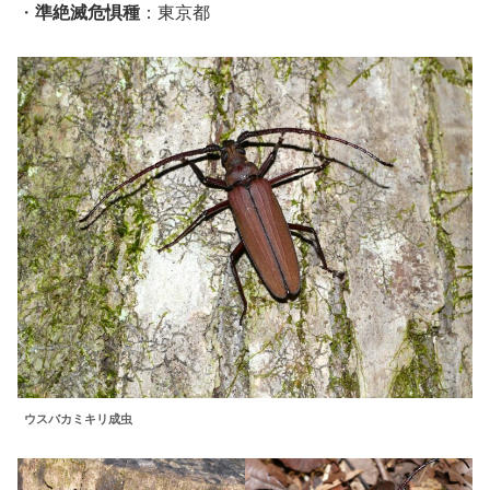
・
準絶滅危惧種
：東京都
ウスバカミキリ成虫