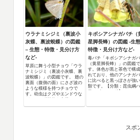
ウラナミシジミ（裏波小
キボシアシナガバチ（
灰蝶、裏波蜆蝶）の図鑑
星脚長蜂）の図鑑 -生
– 生態・特徴・見分け方
特徴・見分け方など-
など-
毒バチ「キボシアシナガ
（黄星脚長蜂）」の図鑑
草原に舞う小型チョウ「ウラ
す。体色が黒と茶色で構
ナミシジミ（裏波小灰蝶、裏
れており、他のアシナガ
波蜆蝶）」の図鑑です。 翅の
に比べると黒っぽさが強
裏面（腹側の面）にさざ波の
類です。【分類：昆虫綱
ような模様を持つチョウで
目スズメバチ科】
す。幼虫はクズやエンドウな
どのマメ科植物を食草として
いるので、クズの生い茂った
草原などでよく見かけます。
【分類：昆虫綱チョウ目シジ
ミチョウ科】
スポ