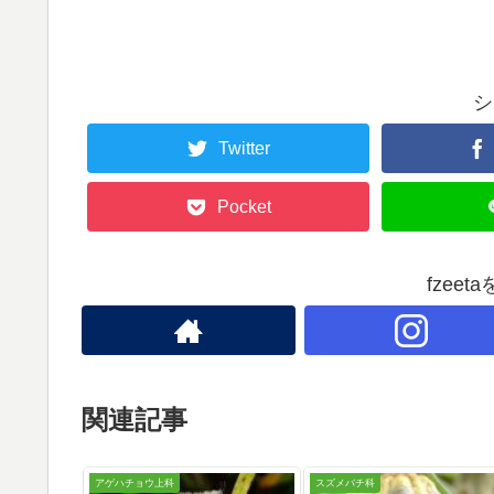
シ
Twitter
Pocket
fzee
関連記事
アゲハチョウ上科
スズメバチ科