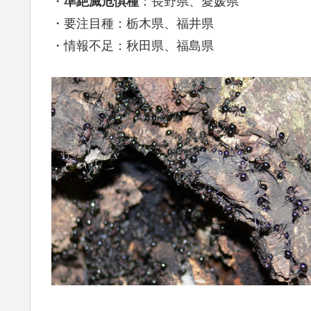
・
準絶滅危惧種
：長野県、愛媛県
・要注目種：栃木県、福井県
・情報不足：秋田県、福島県