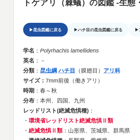
トゲアリ（棘蟻）の図鑑 -生態
▶昆虫図鑑に戻る
▶ハチ目の昆虫図鑑に戻る
▶
学名
：
Polyrhachis lamellidens
英名
：－
分類
：
昆虫綱
ハチ目
（膜翅目）
アリ科
サイズ：
7mm前後（働きアリ）
時期
：春～秋
分布
：本州、四国、九州
レッドリスト(絶滅危惧種)
：
・
環境省レッドリスト絶滅危惧Ⅱ類
・
絶滅危惧Ⅱ類
：山形県、茨城県、群馬県