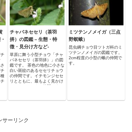
黄
チャバネセセリ（茶羽
ミツテンノメイガ（三点
態・
挵）の図鑑 – 生態・特
野螟蛾）
徴・見分け方など-
昆虫綱チョウ目ツトガ科のミ
ツテンノメイガの図鑑です。
バチ
草原に舞う小型チョウ「チャ
2cm程度の小型の蛾の仲間で
で
バネセセリ（茶羽挵）」の図
す。
成さ
鑑です。 茶色の地色に小さな
バチ
白い斑紋のあるセセリチョウ
い種
の仲間です。イチモンジセセ
ハチ
リとともに、最もよく見かけ
るセセリチョウの仲間です。
【分類：昆虫綱チョウ目セセ
リチョウ科】
ンサーリンク