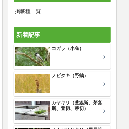
掲載種一覧
新着記事
コガラ（小雀）
ノビタキ（野鶲）
カヤキリ（萱螽斯、茅螽
斯、萱切、茅切）