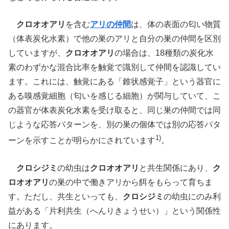
クロオオアリ
を含む
アリの仲間
は、体の表面の匂い物質
（体表炭化水素）で他の巣のアリと自分の巣の仲間を区別
していますが、
クロオオアリ
の場合は、18種類の炭化水
素のわずかな混合比率を触覚で識別して仲間を認識してい
ます。これには、触覚にある「錐状感覚子」という器官に
ある嗅感覚細胞（匂いを感じる細胞）が関与していて、こ
の器官が体表炭化水素を受け取ると、同じ巣の仲間では同
じような応答パターンを、別の巣の個体では別の応答パタ
1)
ーンを示すことが明らかにされています
。
クロシジミ
の幼虫は
クロオオアリ
と共生関係にあり、
ク
ロオオアリ
の巣の中で働きアリから餌をもらって育ちま
す。ただし、共生といっても、
クロシジミ
の幼虫にのみ利
益がある「片利共生（へんりきょうせい）」という関係性
にあります。