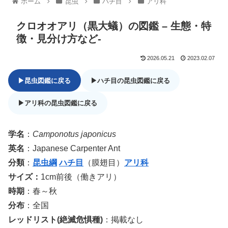
ホーム
昆虫
ハチ目
アリ科
クロオオアリ（黒大蟻）の図鑑 – 生態・特
徴・見分け方など-
2026.05.21
2023.02.07
▶昆虫図鑑に戻る
▶ハチ目の昆虫図鑑に戻る
▶アリ科の昆虫図鑑に戻る
学名
：
Camponotus japonicus
英名
：Japanese Carpenter Ant
分類
：
昆虫綱
ハチ目
（膜翅目）
アリ科
サイズ：
1cm前後（働きアリ）
時期
：春～秋
分布
：全国
レッドリスト(絶滅危惧種)
：掲載なし