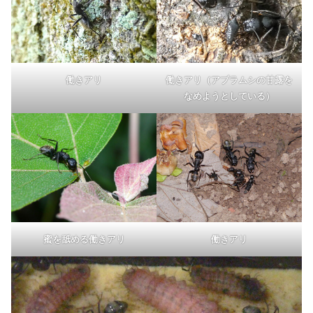
働きアリ（アブラムシの甘露を
働きアリ
なめようとしている）
蜜を舐める働きアリ
働きアリ