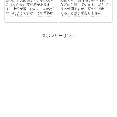
髪切）」の図鑑です。その大き
図鑑です。 雑木林の朽ち木の下
さはなかなか存在感がありま
などに生息しています。ゴキブ
す。上翅が薄いためにこの名が
リの仲間ですが、家の中で出て
ついたようですが、その巨体ゆ
くることはまずありません。
えに「薄翅」という印象は薄い
【分類：昆虫綱ゴキブリ目オオ
かもしれません。【分類：昆虫
ゴキブリ科】
綱甲虫目カミキリムシ科】
スポンサーリンク