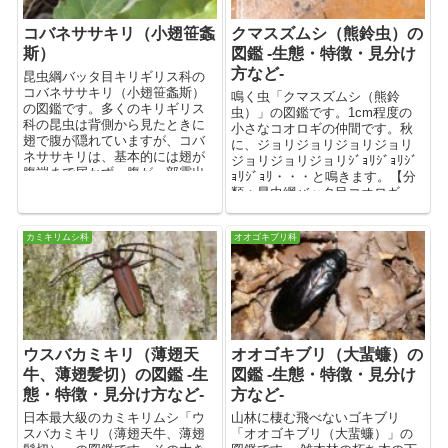
コバネササキリ（小翅笹螽
クマスズムシ（熊鈴虫）の
斯）
図鑑 -生態・特徴・見分け
方など-
昆虫綱バッタ目キリギリス科の
コバネササキリ（小翅笹螽斯）
鳴く虫「クマスズムシ（熊鈴
の図鑑です。多くのキリギリス
虫）」の図鑑です。1cm程度の
科の昆虫は背側から見たときに
小さなコオロギの仲間です。秋
翅で腹が隠れていますが、コバ
に、ジョリジョリジョリジョリ
ネササキリは、基本的には翅が
ジョリジョリジョリｼﾞｮﾘｼﾞｮﾘｼﾞ
腹端まで届かず、腹が一部露出
ｮﾘｼﾞｮﾘ・・・と鳴きます。【分
しています。翅が小さいため飛
類：昆虫綱バッタ目コオロギ
翔能力はありません。ただし、
科】
長翅型と呼ばれる翅の長い個体
が稀に現れ、この型の個体は飛
カミキリムシ科
オオゴキブリ科
翔能力があります。
ウスバカミキリ（薄翅天
オオゴキブリ（大蜚蠊）の
牛、薄翅髪切）の図鑑 -生
図鑑 -生態・特徴・見分け
態・特徴・見分け方など-
方など-
日本最大級のカミキリムシ「ウ
山林に棲む飛べないゴキブリ
スバカミキリ（薄翅天牛、薄翅
「オオゴキブリ（大蜚蠊）」の