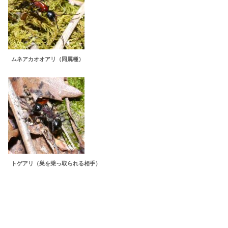
ムネアカオオアリ（同属種）
トゲアリ（巣を乗っ取られる相手）