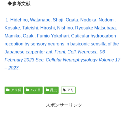
◆参考文献
１ Hidehiro, Watanabe. Shoji, Ogata. Nodoka, Nodomi.
Kosuke, Tateishi. Hiroshi, Nishino. Ryosuke Matsubara.
Mamiko, Ozaki. Fumio Yokohari. Cuticular hydrocarbon
reception by sensory neurons in basiconic sensilla of the
Japanese carpenter ant.
Front. Cell. Neurosci., 06
February 2023 Sec. Cellular Neurophysiology Volume 17
– 2023.
アリ科
ハチ目
昆虫
アリ
スポンサーリンク