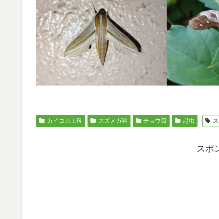
カイコガ上科
スズメガ科
チョウ目
昆虫
ス
スポ