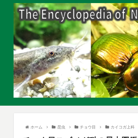
ホーム
昆虫
チョウ目
カイコガ上科