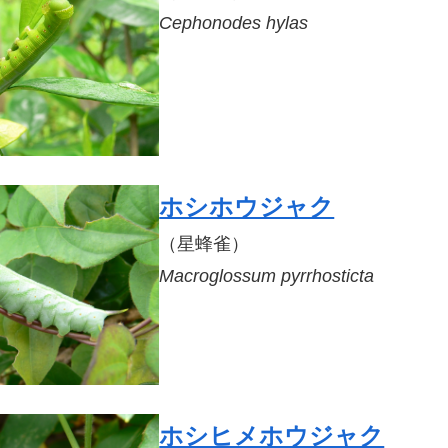
Cephonodes hylas
ホシホウジャク
（星蜂雀）
Macroglossum pyrrhosticta
ホシヒメホウジャク