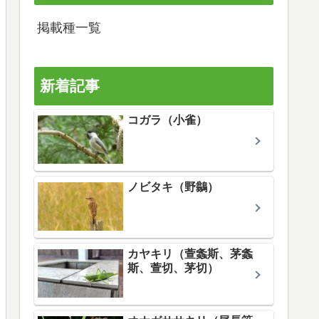
掲載種一覧
新着記事
コガラ（小雀）
ノビタキ（野鶲）
カヤキリ（萱螽斯、茅螽
斯、萱切、茅切）