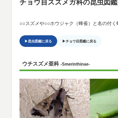
チョウ目スズメガ科の昆虫図鑑
○○スズメや○○ホウジャク（蜂雀）と名の付く
▶昆虫図鑑に戻る
▶チョウ目図鑑に戻る
ウチスズメ亜科
-Smerinthinae-