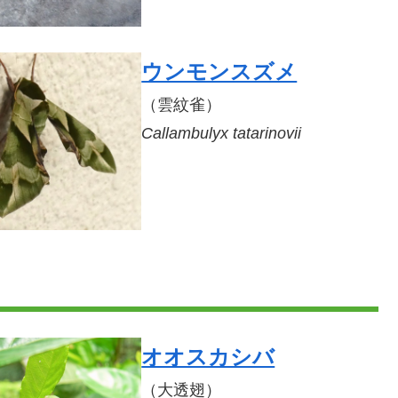
ウンモンスズメ
（雲紋雀）
Callambulyx tatarinovii
オオスカシバ
（大透翅）