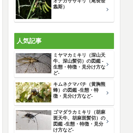
オナガササキリ（尾長笹
螽斯）
人気記事
ミヤマカミキリ（深山天
牛、深山髪切）の図鑑 -
生態・特徴・見分け方な
ど-
キムネクマバチ（黄胸熊
蜂）の図鑑 -生態・特
徴・見分け方など-
ゴマダラカミキリ（胡麻
斑天牛、胡麻斑髪切）の
図鑑 -生態・特徴・見分
け方など-