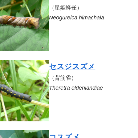
（星姫蜂雀）
Neogurelca himachala
セスジスズメ
（背筋雀）
Theretra oldenlandiae
コスズメ