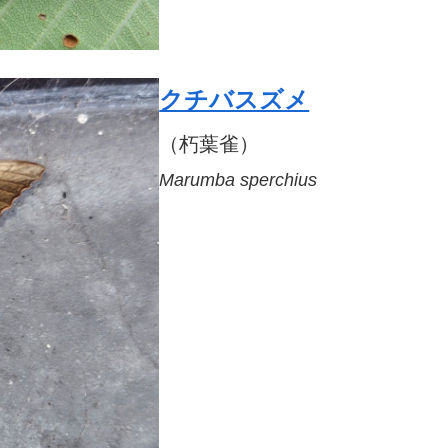
クチバスズメ
（朽葉雀）
Marumba sperchius