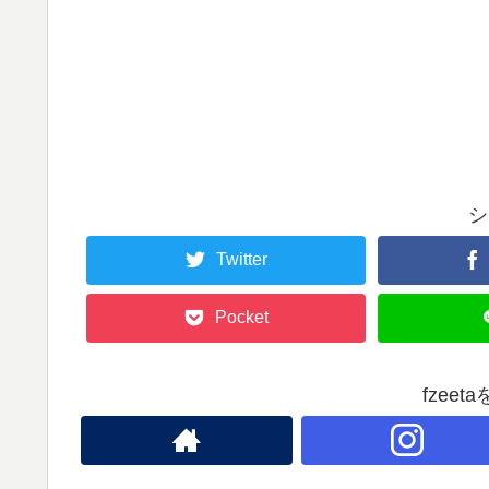
シ
Twitter
Pocket
fzee