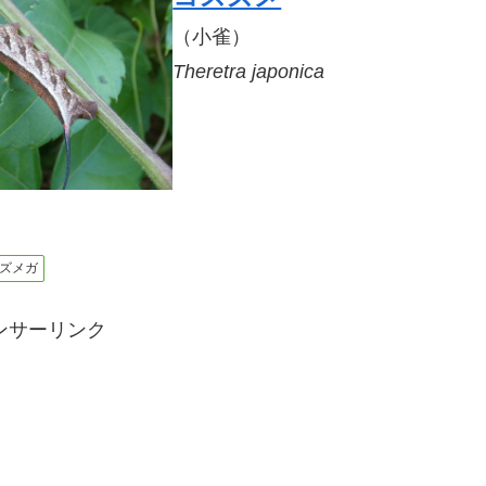
（小雀）
Theretra japonica
ズメガ
ンサーリンク