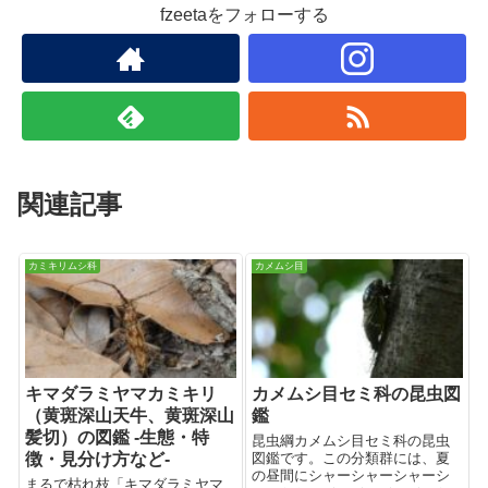
fzeetaをフォローする
関連記事
カミキリムシ科
カメムシ目
キマダラミヤマカミキリ
カメムシ目セミ科の昆虫図
（黄斑深山天牛、黄斑深山
鑑
髪切）の図鑑 -生態・特
昆虫綱カメムシ目セミ科の昆虫
徴・見分け方など-
図鑑です。この分類群には、夏
の昼間にシャーシャーシャーシ
まるで枯れ枝「キマダラミヤマ