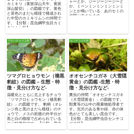
ャーとか、ジージージージーと
カミキリ（黄斑深山天牛、黄斑
か、ミーンミンミンミンミンミ
深山髪切）」の図鑑です。黄色
ンとか鳴いている、あのセミの
と茶色のまだら模様で構成され
仲間が含まれます。
た中型のカミキリムシの仲間で
す。【分類：昆虫綱甲虫目カミ
キリムシ科】
アゲハチョウ上科
センチコガネ科
ツマグロヒョウモン（褄黒
オオセンチコガネ（大雪隠
豹紋）の図鑑 – 生態・特
黄金）の図鑑 -生態・特
徴・見分け方など-
徴・見分け方など-
温暖化とともに北上するチョウ
糞虫の仲間「オオセンチコガネ
「ツマグロヒョウモン（褄黒豹
（大雪隠黄金）」の図鑑です。
紋）」の図鑑です。 豹柄（オレ
獣糞等の山中の廃棄物処理者で
ンジ色と黒のまだら模様）のチ
す。光沢のある青や緑、赤の体
ョウで、メスの前翅の外半分が
色がとても美しい昆虫です。
黒と白の模様で占められている
【分類：昆虫綱甲虫目センチコ
のが特徴的です。【分類：昆虫
ガネ科】
綱チョウ目タテハチョウ科】