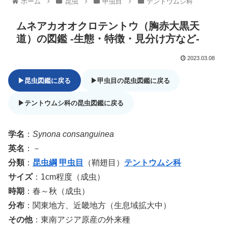
ホーム
昆虫
甲虫目
テントウムシ科
ムネアカオオクロテントウ（胸赤大黒天
道）の図鑑 -生態・特徴・見分け方など-
2023.03.08
▶昆虫図鑑に戻る
▶甲虫目の昆虫図鑑に戻る
▶テントウムシ科の昆虫図鑑に戻る
学名
：
Synona consanguinea
英名
：－
分類
：
昆虫綱
甲虫目
（鞘翅目）
テントウムシ科
サイズ
：1cm程度（成虫）
時期
：春～秋（成虫）
分布
：関東地方、近畿地方（生息域拡大中）
その他
：東南アジア原産の外来種