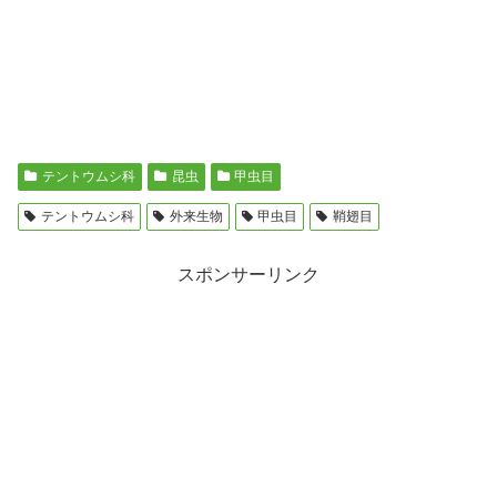
テントウムシ科
昆虫
甲虫目
テントウムシ科
外来生物
甲虫目
鞘翅目
スポンサーリンク