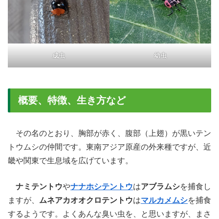
成虫
幼虫
概要、特徴、生き方など
その名のとおり、胸部が赤く、腹部（上翅）が黒いテン
トウムシの仲間です。東南アジア原産の外来種ですが、近
畿や関東で生息域を広げています。
ナミテントウ
や
ナナホシテントウ
は
アブラムシ
を捕食し
ますが、
ムネアカオオクロテントウ
は
マルカメムシ
を捕食
するようです。よくあんな臭い虫を、と思いますが、まさ