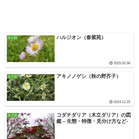
ハルジオン（春紫苑）
キク目
2025.02.06
アキノノゲシ（秋の野芥子）
キク目
2024.11.25
コダチダリア（木立ダリア）の図
キク目
鑑 – 生態・特徴・見分け方など-