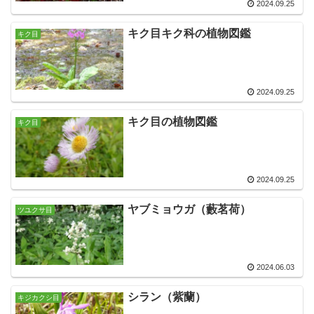
2024.09.25
キク目キク科の植物図鑑
キク目
2024.09.25
キク目の植物図鑑
キク目
2024.09.25
ヤブミョウガ（藪茗荷）
ツユクサ目
2024.06.03
シラン（紫蘭）
キジカクシ目