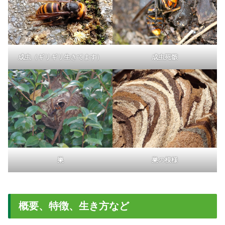
成虫（ギリギリ生きてます）
成虫死骸
巣
巣の模様
概要、特徴、生き方など