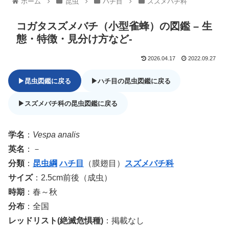
ホーム
昆虫
ハチ目
スズメバチ科
コガタスズメバチ（小型雀蜂）の図鑑 – 生
態・特徴・見分け方など-
2026.04.17
2022.09.27
▶昆虫図鑑に戻る
▶ハチ目の昆虫図鑑に戻る
▶スズメバチ科の昆虫図鑑に戻る
学名
：
Vespa analis
英名
：－
分類
：
昆虫綱
ハチ目
（膜翅目）
スズメバチ科
サイズ
：2.5cm前後（成虫）
時期
：春～秋
分布
：全国
レッドリスト(絶滅危惧種)
：掲載なし