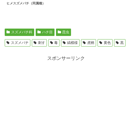
ヒメスズメバチ（同属種）
スズメバチ科
ハチ目
昆虫
スズメバチ
刺す
毒
縞模様
虎柄
黄色
黒
スポンサーリンク